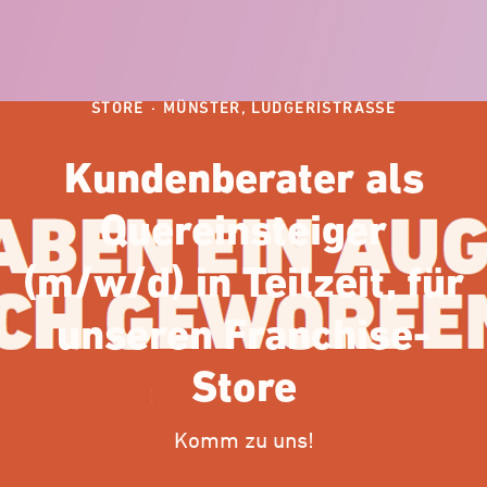
STORE
·
MÜNSTER, LUDGERISTRASSE
Kundenberater als
Quereinsteiger
(m/w/d) in Teilzeit, für
unseren Franchise-
Store
Komm zu uns!