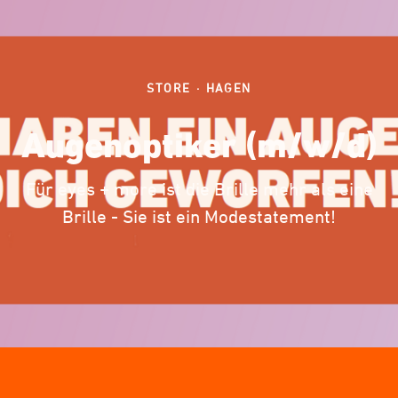
STORE
·
HAGEN
Augenoptiker (m/w/d)
Für eyes + more ist die Brille mehr als eine
Brille - Sie ist ein Modestatement!